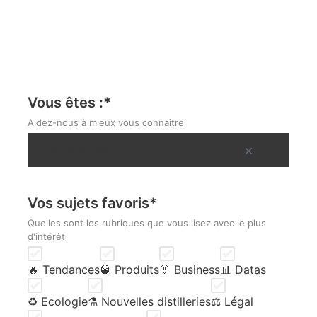
Vous êtes :
*
Aidez-nous à mieux vous connaître
Vos sujets favoris
*
Quelles sont les rubriques que vous lisez avec le plus
d'intérêt
🔥 Tendances
🥃 Produits
👔 Business
📊 Datas
♻️ Ecologie
⚗️ Nouvelles distilleries
⚖️ Légal