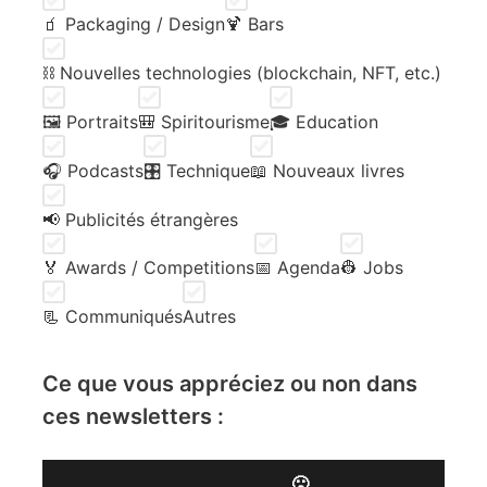
🧃 Packaging / Design
🍹 Bars
⛓️ Nouvelles technologies (blockchain, NFT, etc.)
🖼️ Portraits
🎒 Spiritourisme
🎓 Education
🎧 Podcasts
🎛️ Technique
📖 Nouveaux livres
📢 Publicités étrangères
🏅 Awards / Competitions
📅 Agenda
👷 Jobs
📃 Communiqués
Autres
Ce que vous appréciez ou non dans
ces newsletters :
🙁