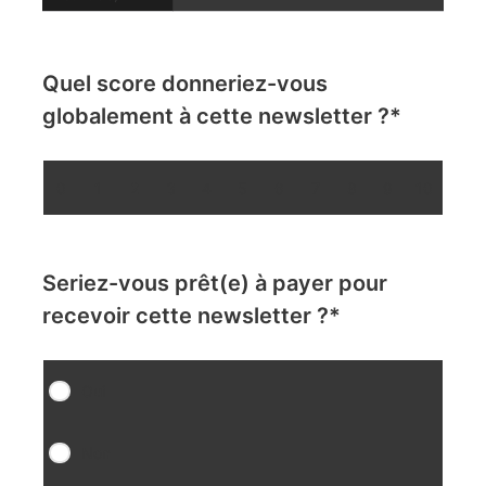
Quel score donneriez-vous
globalement à cette newsletter ?
*
0
1
2
3
4
5
6
7
8
9
10
Seriez-vous prêt(e) à payer pour
recevoir cette newsletter ?
*
Oui
Non