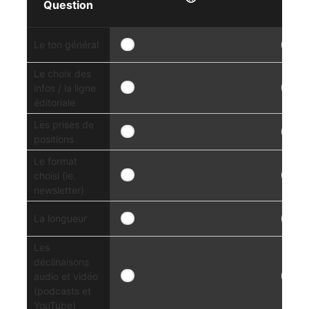
Question
Le ton général
Le choix des
infos / la ligne
éditoriale
Les prises de
positions
Le format
choisi (ie.
newsletter)
La longueur
Les
déclinaisons
audio et vidéo
(podcasts et
YouTube)