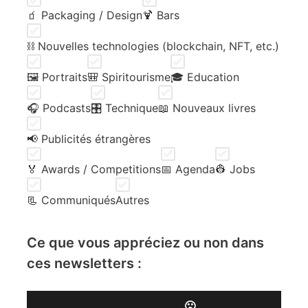
🧃 Packaging / Design
🍹 Bars
⛓️ Nouvelles technologies (blockchain, NFT, etc.)
🖼️ Portraits
🎒 Spiritourisme
🎓 Education
🎧 Podcasts
🎛️ Technique
📖 Nouveaux livres
📢 Publicités étrangères
🏅 Awards / Competitions
📅 Agenda
👷 Jobs
📃 Communiqués
Autres
Ce que vous appréciez ou non dans
ces newsletters :
🙁