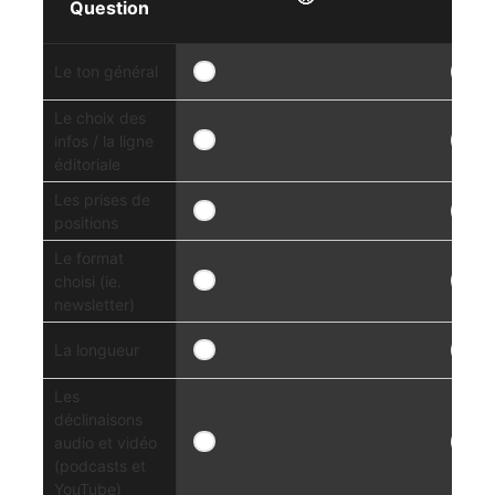
Question
Le ton général
Le choix des
infos / la ligne
éditoriale
Les prises de
positions
Le format
choisi (ie.
newsletter)
La longueur
Les
déclinaisons
audio et vidéo
(podcasts et
YouTube)