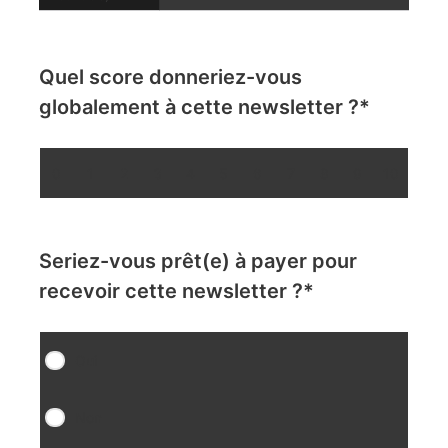
Quel score donneriez-vous
globalement à cette newsletter ?
*
0
1
2
3
4
5
6
7
8
9
10
Seriez-vous prêt(e) à payer pour
recevoir cette newsletter ?
*
Oui
Non