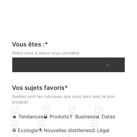
Vous êtes :
*
Aidez-nous à mieux vous connaître
Vos sujets favoris
*
Quelles sont les rubriques que vous lisez avec le plus
d'intérêt
🔥 Tendances
🥃 Produits
👔 Business
📊 Datas
♻️ Ecologie
⚗️ Nouvelles distilleries
⚖️ Légal