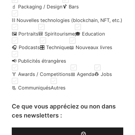
🧃 Packaging / Design
🍹 Bars
⛓️ Nouvelles technologies (blockchain, NFT, etc.)
🖼️ Portraits
🎒 Spiritourisme
🎓 Education
🎧 Podcasts
🎛️ Technique
📖 Nouveaux livres
📢 Publicités étrangères
🏅 Awards / Competitions
📅 Agenda
👷 Jobs
📃 Communiqués
Autres
Ce que vous appréciez ou non dans
ces newsletters :
🙁