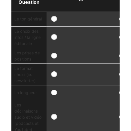
Question
Le ton général
Le choix des
infos / la ligne
éditoriale
Les prises de
positions
Le format
choisi (ie.
newsletter)
La longueur
Les
déclinaisons
audio et vidéo
(podcasts et
YouTube)