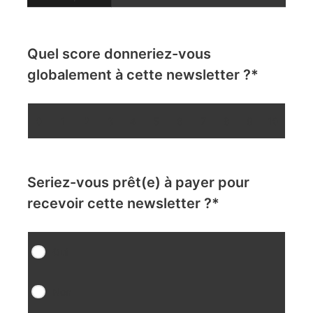
Quel score donneriez-vous
globalement à cette newsletter ?
*
0
1
2
3
4
5
6
7
8
9
10
Seriez-vous prêt(e) à payer pour
recevoir cette newsletter ?
*
Oui
Non