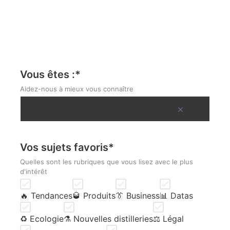
Vous êtes :
*
Aidez-nous à mieux vous connaître
Vos sujets favoris
*
Quelles sont les rubriques que vous lisez avec le plus
d'intérêt
🔥 Tendances
🥃 Produits
👔 Business
📊 Datas
♻️ Ecologie
⚗️ Nouvelles distilleries
⚖️ Légal