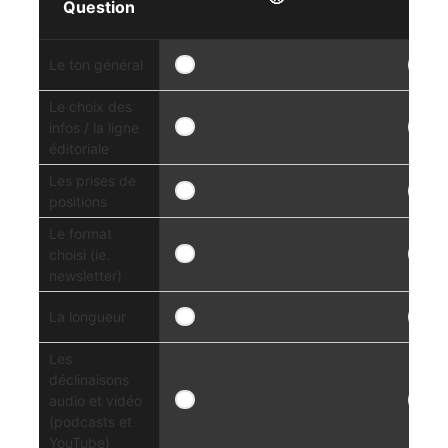
Question
Le ton général
Le choix des
infos / la ligne
éditoriale
Les prises de
positions
Le format
choisi (ie.
newsletter)
La longueur
Les
déclinaisons
audio et vidéo
(podcasts et
YouTube)