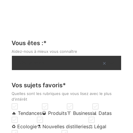
Vous êtes :
*
Aidez-nous à mieux vous connaître
Vos sujets favoris
*
Quelles sont les rubriques que vous lisez avec le plus
d'intérêt
🔥 Tendances
🥃 Produits
👔 Business
📊 Datas
♻️ Ecologie
⚗️ Nouvelles distilleries
⚖️ Légal