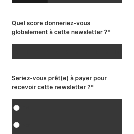
Quel score donneriez-vous
globalement à cette newsletter ?
*
0
1
2
3
4
5
6
7
8
9
10
Seriez-vous prêt(e) à payer pour
recevoir cette newsletter ?
*
Oui
Non