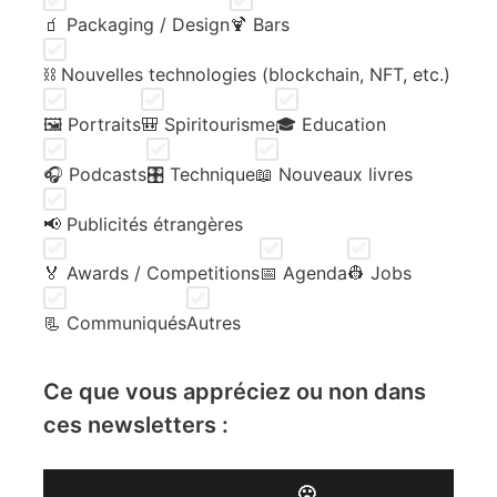
🧃 Packaging / Design
🍹 Bars
⛓️ Nouvelles technologies (blockchain, NFT, etc.)
🖼️ Portraits
🎒 Spiritourisme
🎓 Education
🎧 Podcasts
🎛️ Technique
📖 Nouveaux livres
📢 Publicités étrangères
🏅 Awards / Competitions
📅 Agenda
👷 Jobs
📃 Communiqués
Autres
Ce que vous appréciez ou non dans
ces newsletters :
🙁