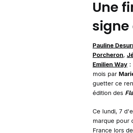
Une fi
signe 
Pauline Desu
Porcheron
,
Jé
Emilien Way
: 
mois par
Mari
guetter ce ren
édition des
Fl
Ce lundi, 7 d'
marque pour d
France lors de