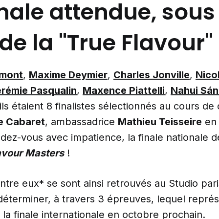
nale attendue, sous 
de la "True Flavour"
rmont
,
Maxime Deymier
,
Charles Jonville
,
Nico
rémie Pasqualin
,
Maxence Piattelli
,
Nahui Sá
ils étaient 8 finalistes sélectionnés au cours de
e Cabaret
, ambassadrice
Mathieu Teisseire
en 
dez-vous avec impatience, la finale nationale d
avour Masters
!
entre eux* se sont ainsi retrouvés au Studio pari
éterminer, à travers 3 épreuves, lequel représ
 la finale internationale en octobre prochain.