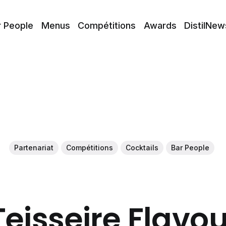
r People
Menus
Compétitions
Awards
DistilNew
Partenariat
Compétitions
Cocktails
Bar People
eisseire Flavo