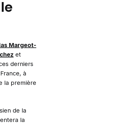
le
las Margeot-
nchez
et
 ces derniers
France, à
e la première
sien de la
entera la