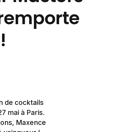
i remporte
!
n de cocktails
7 mai à Paris.
tions, Maxence