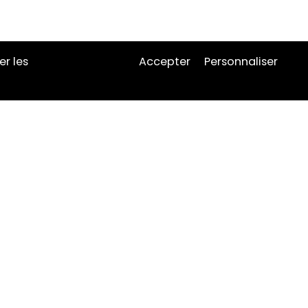
er les
Accepter
Personnaliser
ENTREPRISE
Gestion des cookies
Politique de confidentialite
CGV particuliers
CGV professionnelles