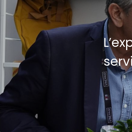
L’ex
serv