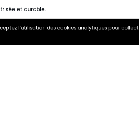
trisée et durable.
ceptez l’utilisation des cookies analytiques pour collect
ES
RÉSEAUX SOCIAUX
Instagram
ermouth
Linkedin
Frères
Facebook
Youtube
e
e