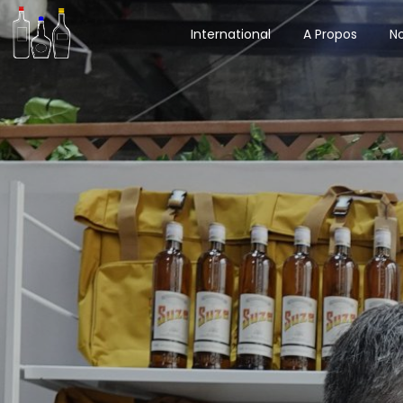
International
A Propos
No