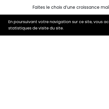
Faites le choix d’une croissance maî
En poursuivant votre navigation sur ce site, vous ac
statistiques de visite du site.
NOS CATÉGORIES
NOS MARQU
Amernian Brandy
Ararat
Apéritif
Petroni V
Champagne
Frerejean 
Gin
Amazzoni
Gin
Inverroch
Liqueur
Amazzoni
Liqueur
Inverroch
Tea Spirit
Génépi